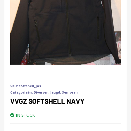
SKU:
softshell_jas
Categorieën:
Diversen
,
Jeugd
,
Senioren
VVGZ SOFTSHELL NAVY
IN STOCK