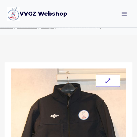
VVGZ Webshop
Home
/
webshop
/
Jeugd
/
VVGZ Softshell navy