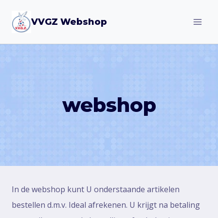
Doorgaan
VVGZ Webshop
naar
inhoud
webshop
In de webshop kunt U onderstaande artikelen
bestellen d.m.v. Ideal afrekenen. U krijgt na betaling